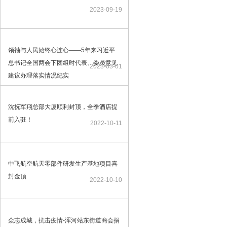
2023-09-19
领袖与人民始终心连心——5年来习近平
总书记全国两会下团组时代表、委员意见
2023-03-01
建议办理落实情况纪实
沈抚军翔总部大厦顺利封顶，全季酒店提
前入驻！
2022-10-11
中飞航空航天零部件研发生产基地项目喜
封金顶
2022-10-10
众志成城，抗击疫情-浑河站东街道商会捐