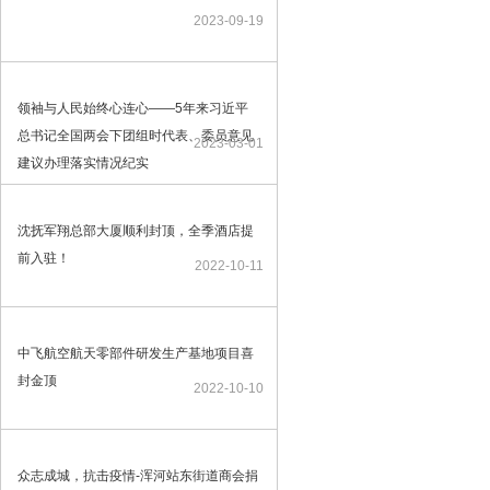
2023-09-19
领袖与人民始终心连心——5年来习近平
总书记全国两会下团组时代表、委员意见
2023-03-01
建议办理落实情况纪实
沈抚军翔总部大厦顺利封顶，全季酒店提
前入驻！
2022-10-11
中飞航空航天零部件研发生产基地项目喜
封金顶
2022-10-10
众志成城，抗击疫情-浑河站东街道商会捐