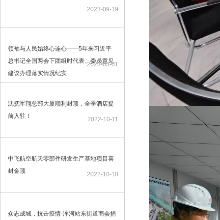
2023-09-19
领袖与人民始终心连心——5年来习近平
总书记全国两会下团组时代表、委员意见
2023-03-01
建议办理落实情况纪实
沈抚军翔总部大厦顺利封顶，全季酒店提
前入驻！
2022-10-11
中飞航空航天零部件研发生产基地项目喜
封金顶
2022-10-10
众志成城，抗击疫情-浑河站东街道商会捐