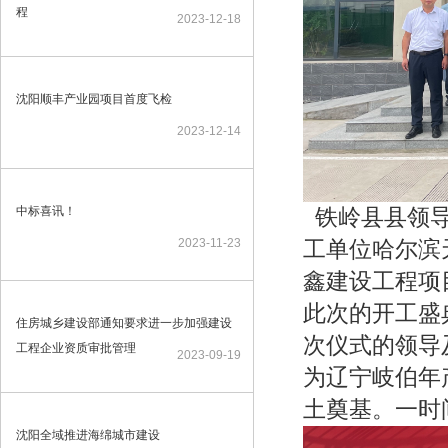
程
2023-12-18
沈阳顺丰产业园项目首度飞检
2023-12-14
中标喜讯！
铁岭县县领导
2023-11-23
工单位哈尔滨
鑫建设工程项
此次的开工盛
住房城乡建设部通知要求进一步加强建设
次仪式的领导
工程企业资质审批管理
2023-09-19
为辽宁岐伯年
土奠基。一时
沈阳全域推进海绵城市建设