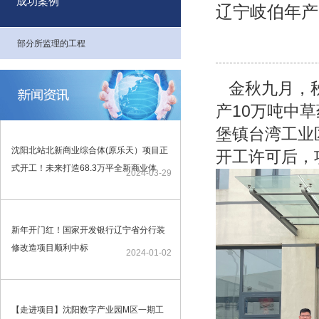
成功案例
辽宁岐伯年产
部分所监理的工程
金秋九月，秋
产10万吨中
堡镇台湾工业
沈阳北站北新商业综合体(原乐天）项目正
开工许可后，
式开工！未来打造68.3万平全新商业体
2024-03-29
新年开门红！国家开发银行辽宁省分行装
修改造项目顺利中标
2024-01-02
【走进项目】沈阳数字产业园M区一期工