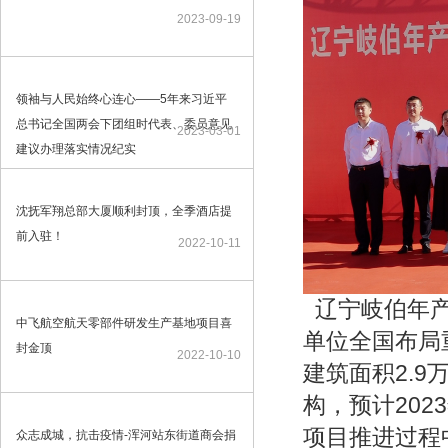
2023-09-19
领袖与人民始终心连心——5年来习近平
总书记全国两会下团组时代表、委员意见
2023-03-01
建议办理落实情况纪实
沈抚军翔总部大厦顺利封顶，全季酒店提
前入驻！
2022-10-11
辽宁岐伯年产
中飞航空航天零部件研发生产基地项目喜
单位全国布局
封金顶
2022-10-10
建筑面积2.
构，预计20
项目推进过程
众志成城，抗击疫情-浑河站东街道商会捐