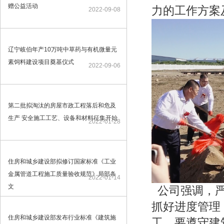
赠公益活动
力的工作方案
2022-09-08
辽宁岐伯年产10万吨中草药与有机微量元
素饲料建设项目奠基仪式
2022-09-06
第二批拟淘汰的房屋市政工程落后和危及
生产 安全施工工艺、设备和材料征集开始
2022-01-28
住房和城乡建设部拟修订国家标准《工业
金属管道工程施工质量验收规范》局部条
2022-01-14
文
公司强调，严
抓好进度管理
住房和城乡建设部发布行业标准《建筑施
工。要遵守建