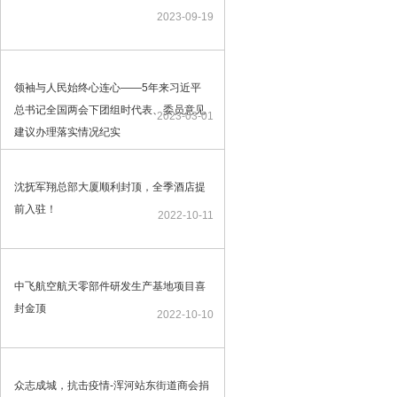
2023-09-19
领袖与人民始终心连心——5年来习近平
总书记全国两会下团组时代表、委员意见
2023-03-01
建议办理落实情况纪实
沈抚军翔总部大厦顺利封顶，全季酒店提
前入驻！
2022-10-11
中飞航空航天零部件研发生产基地项目喜
封金顶
2022-10-10
众志成城，抗击疫情-浑河站东街道商会捐