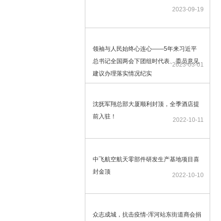
2023-09-19
领袖与人民始终心连心——5年来习近平
总书记全国两会下团组时代表、委员意见
2023-03-01
建议办理落实情况纪实
沈抚军翔总部大厦顺利封顶，全季酒店提
前入驻！
2022-10-11
中飞航空航天零部件研发生产基地项目喜
封金顶
2022-10-10
众志成城，抗击疫情-浑河站东街道商会捐