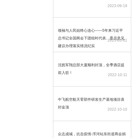
2023-09-19
领袖与人民始终心连心——5年来习近平
总书记全国两会下团组时代表、委员意见
2023-03-01
建议办理落实情况纪实
沈抚军翔总部大厦顺利封顶，全季酒店提
前入驻！
2022-10-11
中飞航空航天零部件研发生产基地项目喜
封金顶
2022-10-10
众志成城，抗击疫情-浑河站东街道商会捐