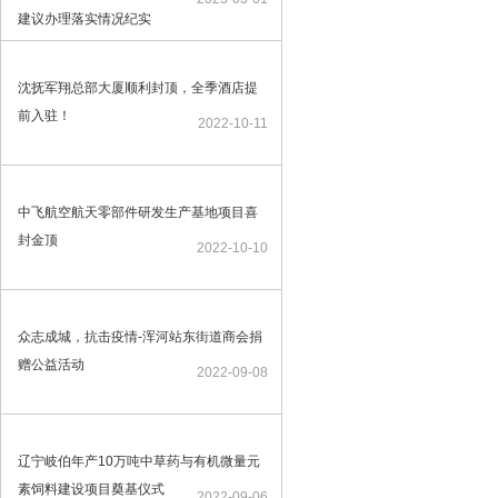
建议办理落实情况纪实
沈抚军翔总部大厦顺利封顶，全季酒店提
前入驻！
2022-10-11
中飞航空航天零部件研发生产基地项目喜
封金顶
2022-10-10
众志成城，抗击疫情-浑河站东街道商会捐
赠公益活动
2022-09-08
辽宁岐伯年产10万吨中草药与有机微量元
素饲料建设项目奠基仪式
2022-09-06